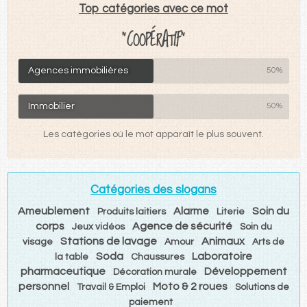
Top catégories avec ce mot
"COOPÉRATIF"
Agences immobilières
50%
Immobilier
50%
Les catégories où le mot apparaît le plus souvent.
Catégories des slogans
Ameublement
Alarme
Soin du
Produits laitiers
Literie
corps
Agence de sécurité
Jeux vidéos
Soin du
Stations de lavage
Animaux
visage
Amour
Arts de
Soda
Laboratoire
la table
Chaussures
pharmaceutique
Développement
Décoration murale
personnel
Moto & 2 roues
Travail & Emploi
Solutions de
paiement