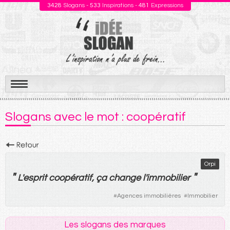
3428
Slogans -
533
Inspirations -
481
Expressions
Aller
au
Slogans avec le mot : coopératif
contenu
Orpi
"
"
L'
esprit
coopératif
,
ça
change
l'
immobilier
#
Agences immobilières
#
Immobilier
Les slogans des marques