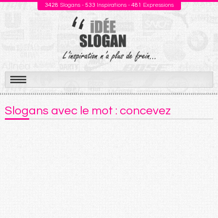
3428
Slogans -
533
Inspirations -
481
Expressions
Aller
au
Slogans avec le mot : concevez
contenu