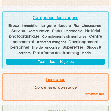
Catégories des slogans
Bijoux
Lingerie
Riz
Immobilier
Beauté
Chaussures
Service
Soda
Matériel
Restauration
Pharmacie
photographique
Centre
Compléments alimentaires
commercial
Développement
Transfert d'argent
personnel
Supérettes
Site de rencontre
Glaces &
Plateforme de streaming
sorbets
Mode
Toutes les catégories
Inspiration
"
Concevez en puissance
"
#
Informatique