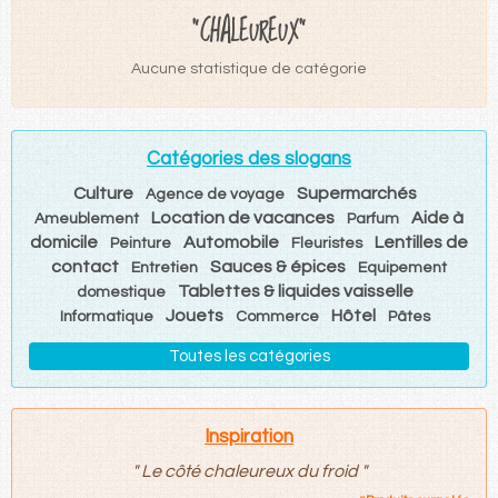
"CHALEUREUX"
Aucune statistique de catégorie
Catégories des slogans
Culture
Supermarchés
Agence de voyage
Location de vacances
Aide à
Ameublement
Parfum
domicile
Automobile
Lentilles de
Peinture
Fleuristes
contact
Sauces & épices
Entretien
Equipement
Tablettes & liquides vaisselle
domestique
Jouets
Hôtel
Informatique
Commerce
Pâtes
Toutes les catégories
Inspiration
"
Le côté chaleureux du froid
"