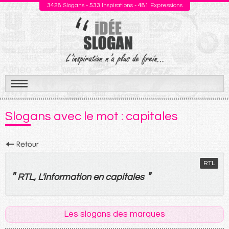
3428
Slogans -
533
Inspirations -
481
Expressions
Aller
au
Slogans avec le mot : capitales
contenu
RTL
"
"
RTL, L'
information
en
capitales
Les slogans des marques