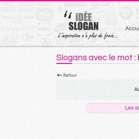
Aller
Accue
au
conten
Slogans avec le mot :
Au
Les s