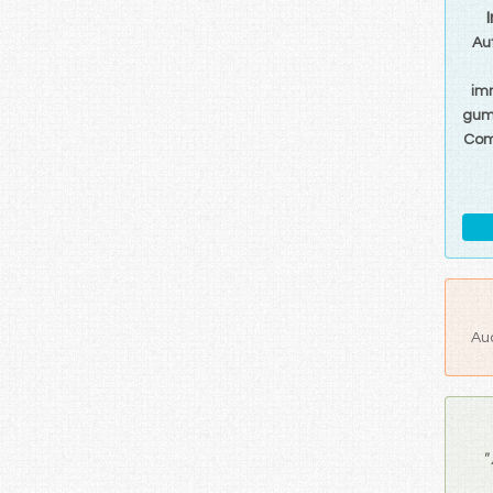
Au
im
gu
Com
Au
"