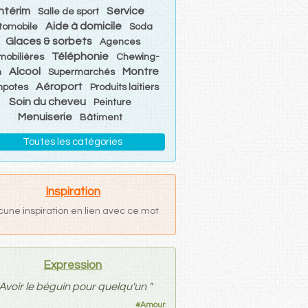
Intérim
Service
Salle de sport
Aide à domicile
tomobile
Soda
Glaces & sorbets
Agences
Téléphonie
mobilières
Chewing-
Alcool
Montre
m
Supermarchés
Aéroport
potes
Produits laitiers
Soin du cheveu
Peinture
Menuiserie
Bâtiment
Toutes les catégories
Inspiration
cune inspiration en lien avec ce mot
Expression
Avoir le béguin pour quelqu'un
"
#
Amour