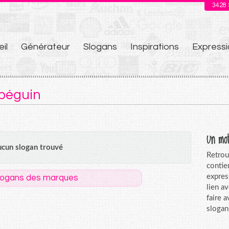
3428
il
Générateur
Slogans
Inspirations
Expressi
u
 béguin
Un mot
cun slogan trouvé
Retrou
contie
expres
logans des marques
lien a
faire 
slogan