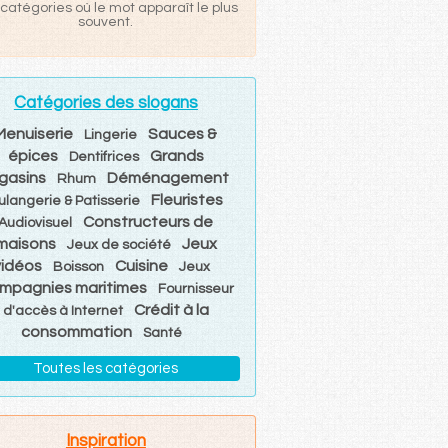
catégories où le mot apparaît le plus
souvent.
Catégories des slogans
Menuiserie
Sauces &
Lingerie
épices
Grands
Dentifrices
gasins
Déménagement
Rhum
Fleuristes
ulangerie & Patisserie
Constructeurs de
Audiovisuel
maisons
Jeux
Jeux de société
vidéos
Cuisine
Boisson
Jeux
mpagnies maritimes
Fournisseur
Crédit à la
d'accès à Internet
consommation
Santé
Toutes les catégories
Inspiration