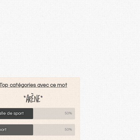
Top catégories avec ce mot
"ARÈNE"
lle de sport
50%
port
50%