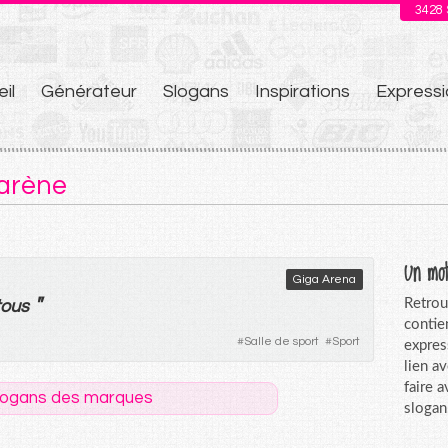
3428
il
Générateur
Slogans
Inspirations
Expressi
u
 arène
Un mot
Giga Arena
"
Retrou
tous
contie
#
Salle de sport
#
Sport
expres
lien a
faire 
logans des marques
slogan