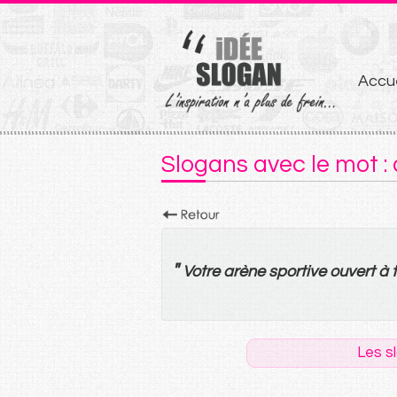
Aller
Accue
au
conten
Slogans avec le mot :
"
Votre
arène
sportive
ouvert
à
Les s