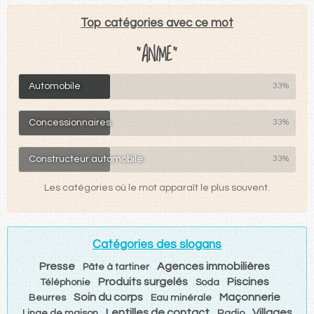
Top catégories avec ce mot
"ANIME"
Automobile
33%
Concessionnaires
33%
Constructeur automobile
33%
Les catégories où le mot apparaît le plus souvent.
Catégories des slogans
Presse
Agences immobilières
Pâte à tartiner
Produits surgelés
Piscines
Téléphonie
Soda
Soin du corps
Maçonnerie
Beurres
Eau minérale
Lentilles de contact
Villages
Linge de maison
Radio