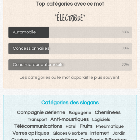
Top catégories avec ce mot
"ÉLECTRIQUE"
Automobile
33%
Concessionnaires
33%
Constructeur automobile
33%
Les catégories où le mot apparaît le plus souvent.
Catégories des slogans
Compagnie aérienne
Cheminées
Bagagerie
Anti-moustiques
Transport
Logiciels
Télécommunications
Fruits
Hôtel
Pneumatique
Verres optiques
Internet
Glaces & sorbets
Jardin
Cuisine
Confiserie & Bonbon