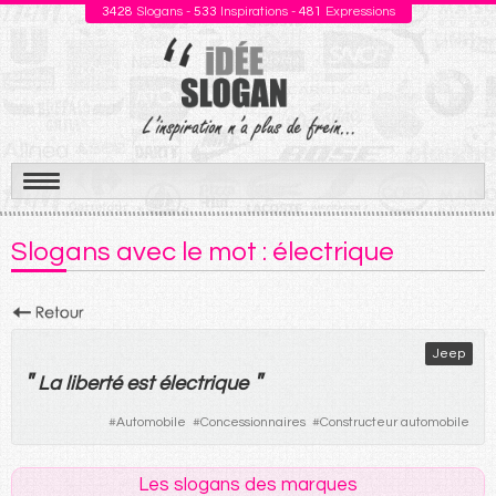
3428
Slogans -
533
Inspirations -
481
Expressions
Aller
au
Slogans avec le mot : électrique
contenu
Jeep
"
"
La
liberté
est
électrique
#
Automobile
#
Concessionnaires
#
Constructeur automobile
Les slogans des marques