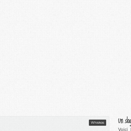
Un slo
Whiskas
Voici