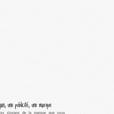
gan, une publicité, une marque
 les slogans de la marque que vous