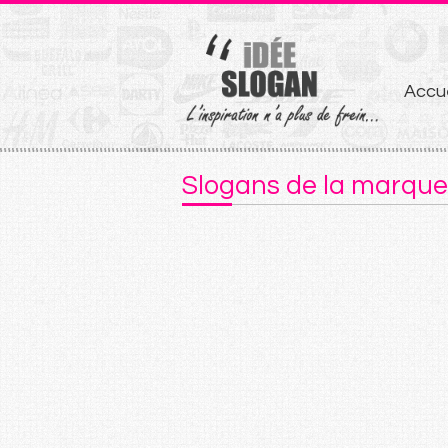
Aller
Accue
au
conten
Slogans de la marqu