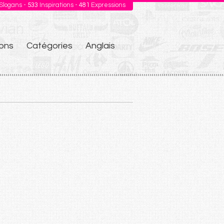
Slogans -
533
Inspirations -
481
Expressions
ons
Catégories
Anglais