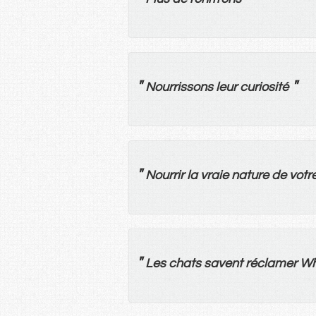
"
"
Nourrissons
leur
curiosité
"
Nourrir
la
vraie
nature
de
votr
"
Les
chats
savent
réclamer
Wh