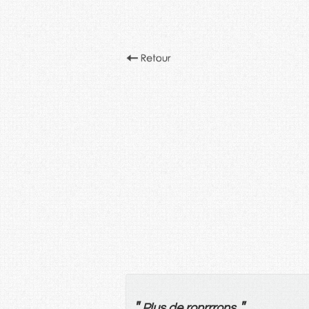
"
"
Plus
de
ronrrrons