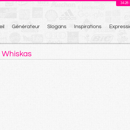
3428
il
Générateur
Slogans
Inspirations
Expressi
u
e Whiskas