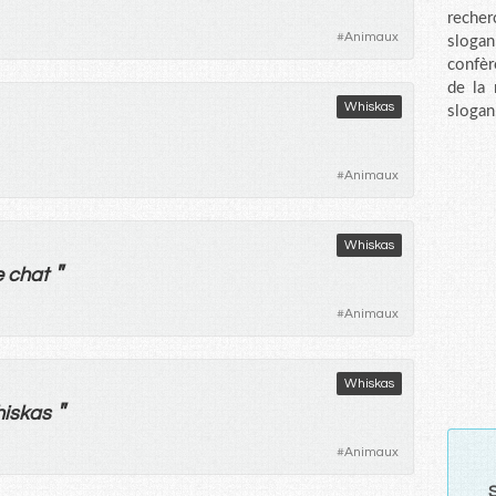
recher
#
Animaux
sloga
confèr
de la
Whiskas
slogan
#
Animaux
Whiskas
"
e
chat
#
Animaux
Whiskas
"
iskas
#
Animaux