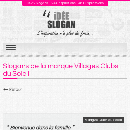
3428
Slogans -
533
Inspirations -
481
Expressions
Aller
au
Slogans de la marque Villages Clubs
contenu
du Soleil
Villages Clubs du Soleil
"
"
Bienvenue
dans
la
famille