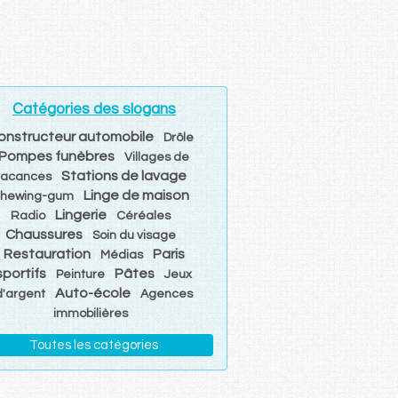
Catégories des slogans
onstructeur automobile
Drôle
Pompes funèbres
Villages de
Stations de lavage
vacances
Linge de maison
hewing-gum
Lingerie
Radio
Céréales
Chaussures
Soin du visage
Restauration
Paris
Médias
sportifs
Pâtes
Peinture
Jeux
Auto-école
d'argent
Agences
immobilières
Toutes les catégories