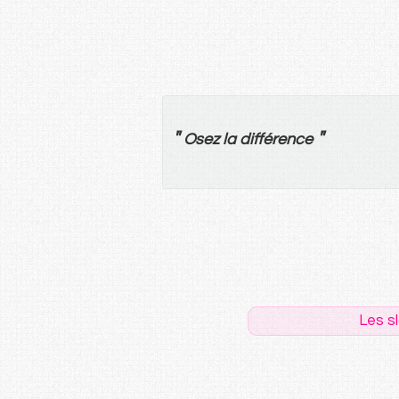
"
"
Osez
la
différence
Les s