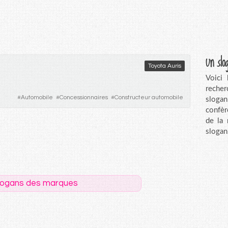
Un slo
Toyota Auris
Voici
recher
#
Automobile
#
Concessionnaires
#
Constructeur automobile
sloga
confèr
de la
slogan
logans des marques