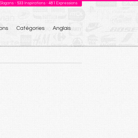
Slogans -
533
Inspirations -
481
Expressions
ons
Catégories
Anglais