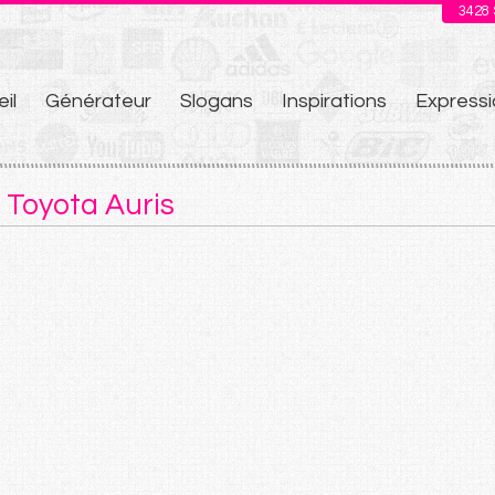
3428
il
Générateur
Slogans
Inspirations
Expressi
u
 Toyota Auris