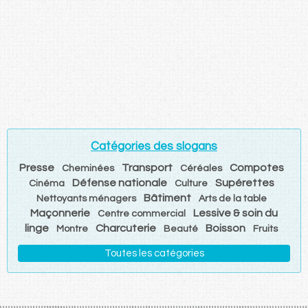
Catégories des slogans
Presse
Transport
Compotes
Cheminées
Céréales
Défense nationale
Supérettes
Cinéma
Culture
Bâtiment
Nettoyants ménagers
Arts de la table
Maçonnerie
Lessive & soin du
Centre commercial
linge
Charcuterie
Boisson
Montre
Beauté
Fruits
Toutes les catégories