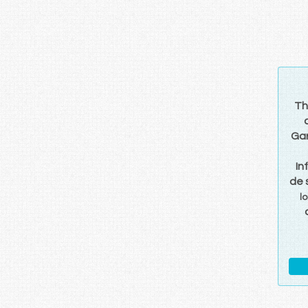
T
Ga
In
de 
lo