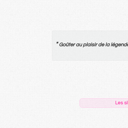
"
Goûter
au
plaisir
de
la
légend
Les s