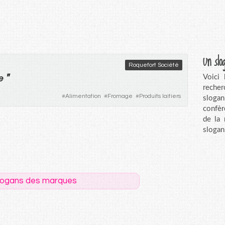
Un slo
Roquefort Société
"
Voici
e
recher
#
Alimentation
#
Fromage
#
Produits laitiers
sloga
confèr
de la
slogan
logans des marques