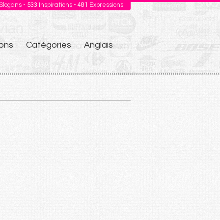
Slogans -
533
Inspirations -
481
Expressions
ons
Catégories
Anglais