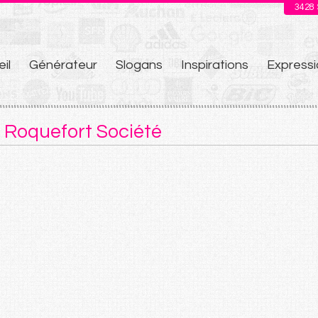
3428
il
Générateur
Slogans
Inspirations
Expressi
u
 Roquefort Société