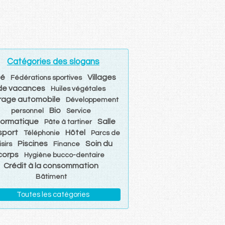
Catégories des slogans
hé
Villages
Fédérations sportives
de vacances
Huiles végétales
rage automobile
Développement
Bio
personnel
Service
formatique
Salle
Pâte à tartiner
sport
Hôtel
Téléphonie
Parcs de
Piscines
Soin du
isirs
Finance
corps
Hygiène bucco-dentaire
Crédit à la consommation
Bâtiment
Toutes les catégories