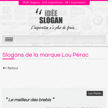
3428
Slogans -
533
Inspirations -
481
Expressions
Aller
au
Slogans de la marque Lou Pérac
contenu
Lou Pérac
"
"
Le
meilleur
des
brebis