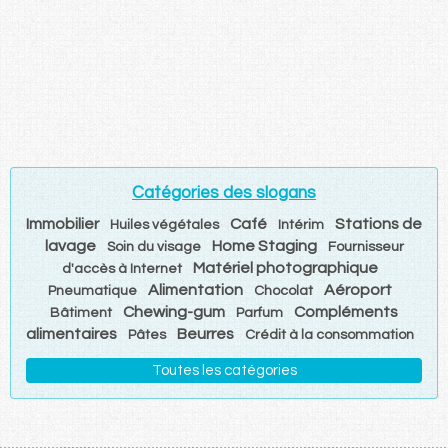
Catégories des slogans
Immobilier
Café
Stations de
Huiles végétales
Intérim
lavage
Home Staging
Soin du visage
Fournisseur
Matériel photographique
d'accès à Internet
Alimentation
Aéroport
Pneumatique
Chocolat
Chewing-gum
Compléments
Bâtiment
Parfum
alimentaires
Beurres
Pâtes
Crédit à la consommation
Toutes les catégories