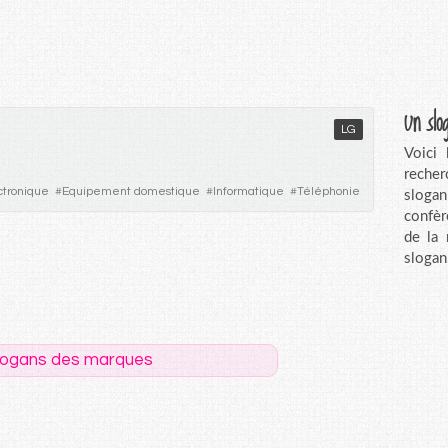
Un slo
LG
Voici
recher
ctronique
#
Equipement domestique
#
Informatique
#
Téléphonie
sloga
confèr
de la
slogan
logans des marques