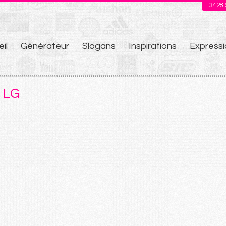
3428
il
Générateur
Slogans
Inspirations
Expressi
u
 LG