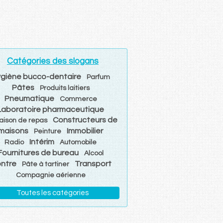
Catégories des slogans
giène bucco-dentaire
Parfum
Pâtes
Produits laitiers
Pneumatique
Commerce
Laboratoire pharmaceutique
Constructeurs de
raison de repas
maisons
Immobilier
Peinture
Intérim
Radio
Automobile
Fournitures de bureau
Alcool
ntre
Transport
Pâte à tartiner
Compagnie aérienne
Toutes les catégories