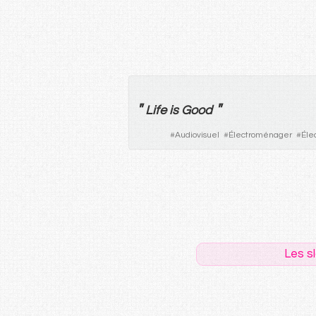
"
"
Life is Good
#
Audiovisuel
#
Électroménager
#
Éle
Les s