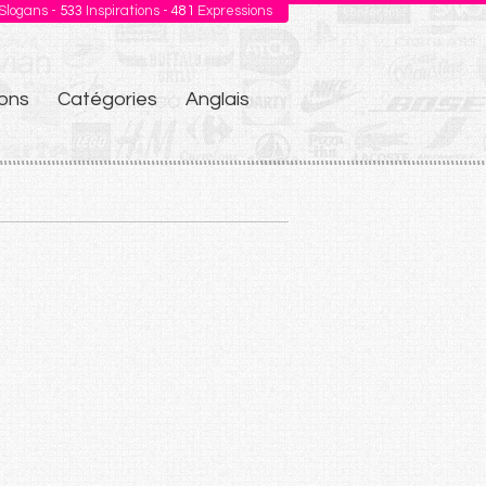
Slogans -
533
Inspirations -
481
Expressions
ons
Catégories
Anglais