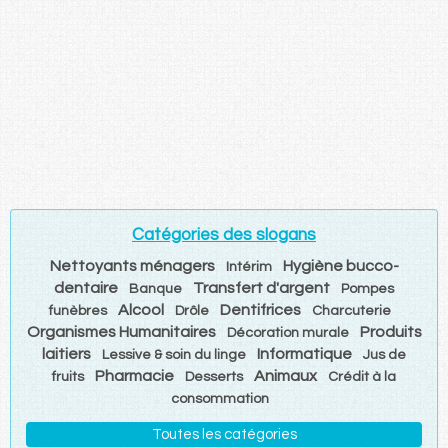
Catégories des slogans
Nettoyants ménagers
Hygiène bucco-
Intérim
dentaire
Transfert d'argent
Banque
Pompes
Alcool
Dentifrices
funèbres
Drôle
Charcuterie
Organismes Humanitaires
Produits
Décoration murale
laitiers
Informatique
Lessive & soin du linge
Jus de
Pharmacie
Animaux
fruits
Desserts
Crédit à la
consommation
Toutes les catégories