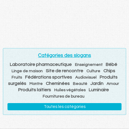
Catégories des slogans
Laboratoire pharmaceutique
Bébé
Enseignement
Site de rencontre
Chips
Linge de maison
Culture
Fédérations sportives
Produits
Fruits
Audiovisuel
surgelés
Cheminées
Jardin
Montre
Beauté
Amour
Produits laitiers
Luminaire
Huiles végétales
Fournitures de bureau
Toutes les catégories