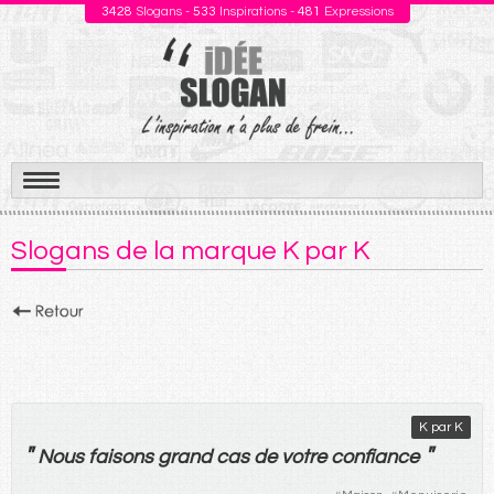
3428
Slogans -
533
Inspirations -
481
Expressions
Aller
au
Slogans de la marque K par K
contenu
K par K
"
"
Nous
faisons
grand
cas
de
votre
confiance