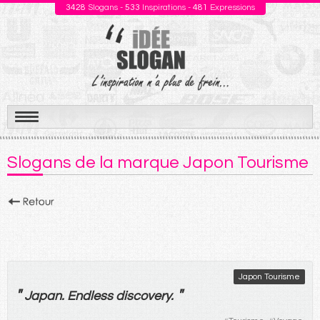
3428
Slogans -
533
Inspirations -
481
Expressions
Aller
au
Slogans de la marque Japon Tourisme
contenu
Japon Tourisme
"
"
Japan. Endless discovery.