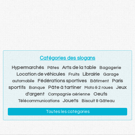
Catégories des slogans
Hypermarchés
Arts de la table
Pâtes
Bagagerie
Location de véhicules
Librairie
Fruits
Garage
Fédérations sportives
Paris
automobile
Bâtiment
sportifs
Pâte à tartiner
Jeux
Banque
Moto & 2 roues
d'argent
Oeufs
Compagnie aérienne
Jouets
Télécommunications
Biscuit & Gâteau
Toutes les catégories