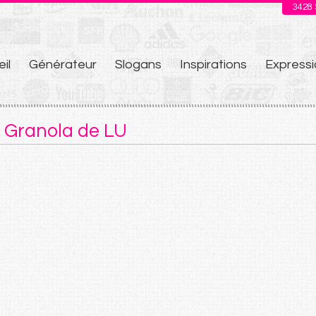
3428
il
Générateur
Slogans
Inspirations
Expressi
u
 Granola de LU