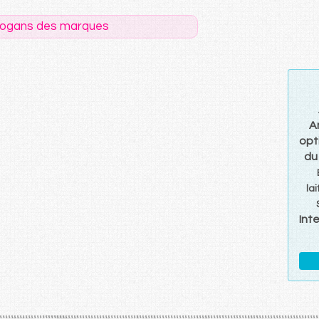
logans des marques
A
opt
du
lai
Int