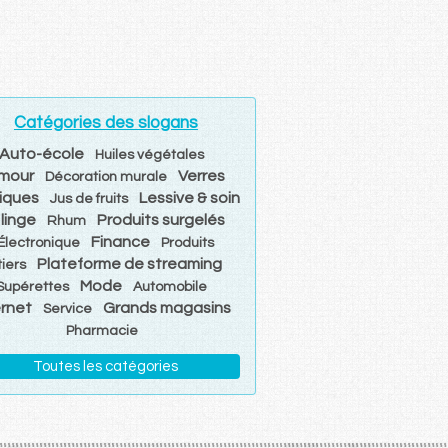
Catégories des slogans
Auto-école
Huiles végétales
mour
Verres
Décoration murale
iques
Lessive & soin
Jus de fruits
 linge
Produits surgelés
Rhum
Finance
Électronique
Produits
Plateforme de streaming
tiers
Mode
Supérettes
Automobile
ernet
Grands magasins
Service
Pharmacie
Toutes les catégories