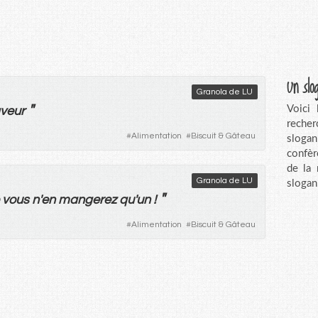
Un slo
Granola de LU
"
Voici
veur
recher
#
Alimentation
#
Biscuit & Gâteau
sloga
confèr
de la
Granola de LU
slogan
"
vous
n'
en
mangerez
qu'
un
!
#
Alimentation
#
Biscuit & Gâteau