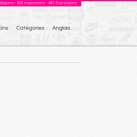
Slogans -
533
Inspirations -
481
Expressions
ons
Catégories
Anglais