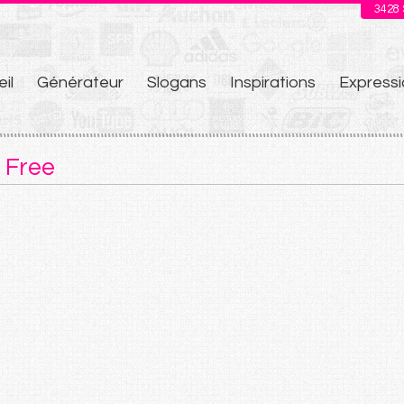
3428
il
Générateur
Slogans
Inspirations
Expressi
u
 Free