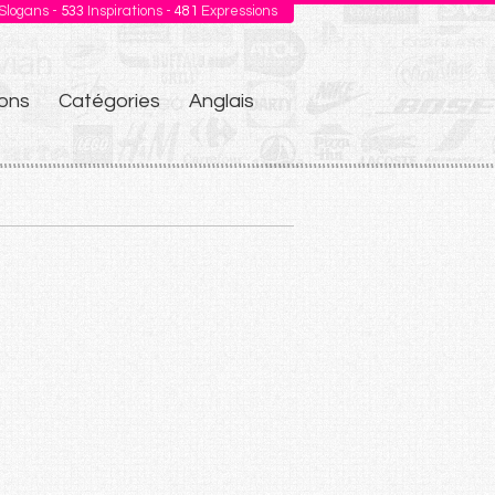
Slogans -
533
Inspirations -
481
Expressions
ons
Catégories
Anglais