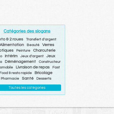
Catégories des slogans
to & 2 roues
Transfert d'argent
Alimentation
Verres
Beauté
ptiques
Charcuterie
Peinture
Intérim
Jeux
io
Jeux d'argent
Déménagement
a
Constructeur
Livraison de repas
omobile
Fast
Bricolage
Food & resto rapide
Santé
Pharmacie
Desserts
Toutes les catégories