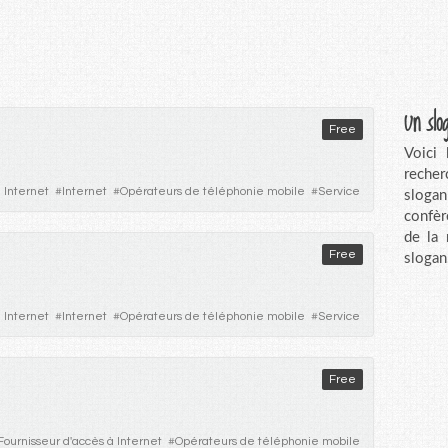
Un slo
Free
Voici
recher
 Internet
#
Internet
#
Opérateurs de téléphonie mobile
#
Service
sloga
confèr
de la
Free
slogan
 Internet
#
Internet
#
Opérateurs de téléphonie mobile
#
Service
Free
Fournisseur d'accès à Internet
#
Opérateurs de téléphonie mobile