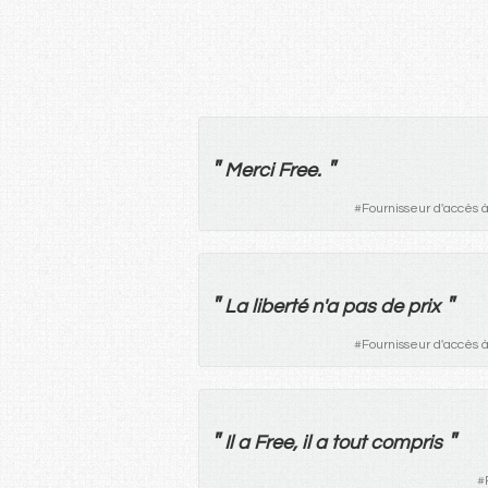
"
"
Merci
Free.
#
Fournisseur d'accès à
"
"
La
liberté
n'a
pas
de
prix
#
Fournisseur d'accès à
"
"
Il
a
Free,
il
a
tout
compris
#