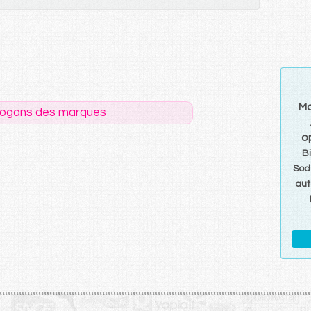
Mo
logans des marques
o
B
Sod
aut