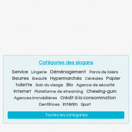
Catégories des slogans
Service
Déménagement
Lingerie
Parcs de loisirs
Beurres
Hypermarchés
Papier
Beauté
Céréales
toilette
Bio
Soin du visage
Agence de sécurité
Internet
Chewing-gum
Plateforme de streaming
Crédit à la consommation
Agences immobilières
Intérim
Dentifrices
Sport
Toutes les catégories