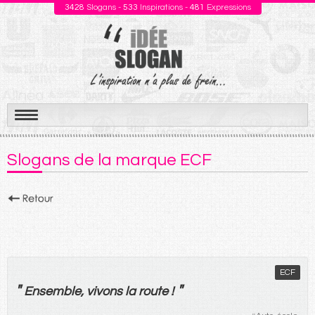
3428
Slogans -
533
Inspirations -
481
Expressions
Aller
au
Slogans de la marque ECF
contenu
ECF
"
"
Ensemble
,
vivons
la
route
!