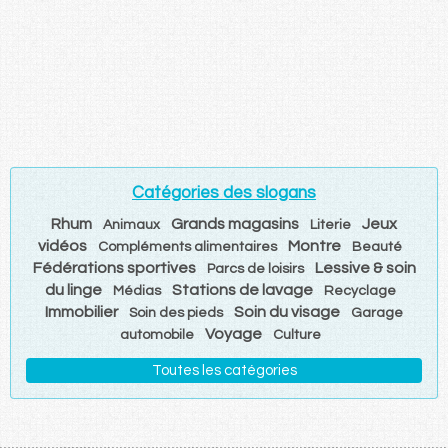
Catégories des slogans
Rhum
Grands magasins
Jeux
Animaux
Literie
vidéos
Montre
Compléments alimentaires
Beauté
Fédérations sportives
Lessive & soin
Parcs de loisirs
du linge
Stations de lavage
Médias
Recyclage
Immobilier
Soin du visage
Soin des pieds
Garage
Voyage
automobile
Culture
Toutes les catégories