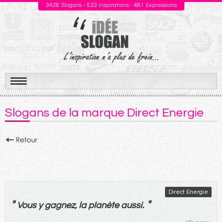
3428
Slogans -
533
Inspirations -
481
Expressions
Aller
au
Slogans de la marque Direct Energie
contenu
Direct Energie
"
"
Vous
y
gagnez
,
la
planète
aussi
.