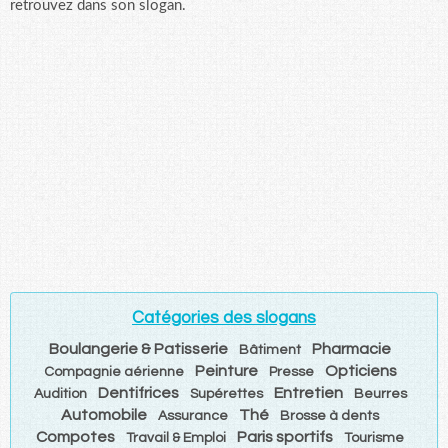
retrouvez dans son slogan.
Catégories des slogans
Boulangerie & Patisserie
Pharmacie
Bâtiment
Peinture
Opticiens
Compagnie aérienne
Presse
Dentifrices
Entretien
Audition
Supérettes
Beurres
Automobile
Thé
Assurance
Brosse à dents
Compotes
Paris sportifs
Travail & Emploi
Tourisme