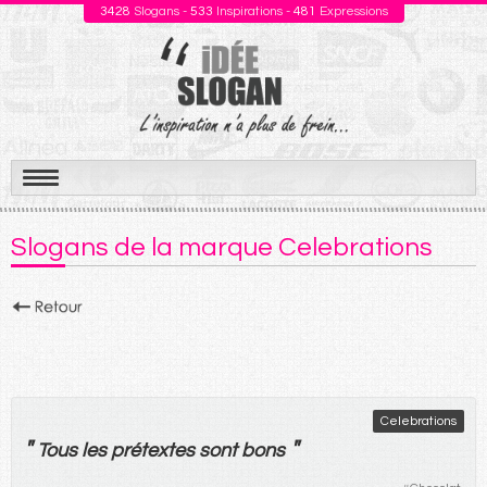
3428
Slogans -
533
Inspirations -
481
Expressions
Aller
au
Slogans de la marque Celebrations
contenu
Celebrations
"
"
Tous
les
prétextes
sont
bons