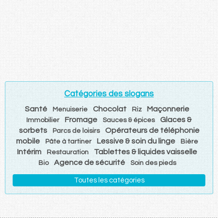
Catégories des slogans
Santé
Chocolat
Maçonnerie
Menuiserie
Riz
Fromage
Glaces &
Immobilier
Sauces & épices
sorbets
Opérateurs de téléphonie
Parcs de loisirs
mobile
Lessive & soin du linge
Pâte à tartiner
Bière
Intérim
Tablettes & liquides vaisselle
Restauration
Agence de sécurité
Bio
Soin des pieds
Toutes les catégories