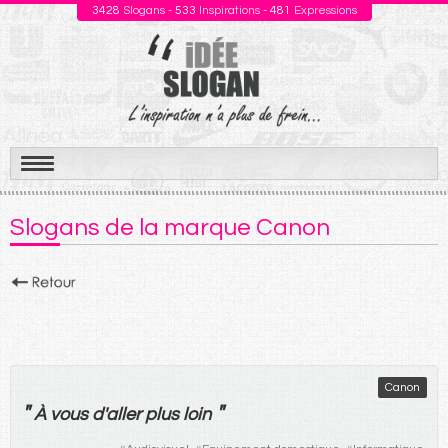
3428
Slogans -
533
Inspirations -
481
Expressions
Aller
au
Slogans de la marque Canon
contenu
Canon
"
"
À
vous
d'
aller
plus
loin