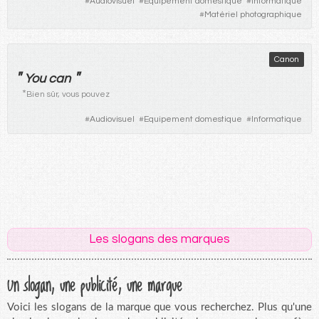
#
Audiovisuel
#
Equipement domestique
#
Informatique
#
Matériel photographique
Canon
"
"
You can
*
Bien sûr, vous pouvez
#
Audiovisuel
#
Equipement domestique
#
Informatique
Les slogans des marques
Un slogan, une publicité, une marque
Voici les slogans de la marque que vous recherchez. Plus qu'une