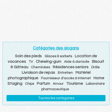
Catégories des slogans
Soin des pieds
Location de
Glaces & sorbets
vacances
Chewing-gum
Biscuit
TV
Aide à domicile
& Gâteau
Résidences seniors
Cheminées
Drôle
Livraison de repas
Matériel
Entretien
photographique
Home
Fournisseur d'accès à Internet
Staging
Parfum
Tourisme
Chips
Amour
Laboratoire
pharmaceutique
Toutes les catégories