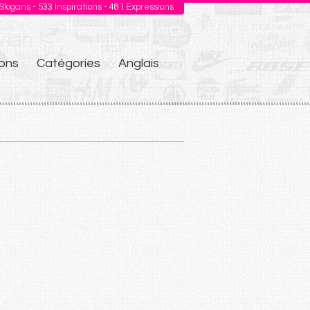
Slogans -
533
Inspirations -
481
Expressions
ons
Catégories
Anglais