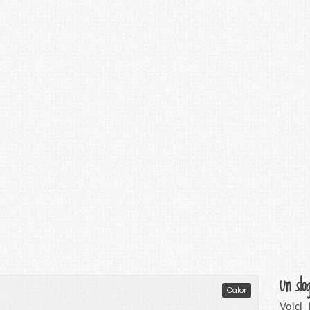
Un slo
Calor
Voici