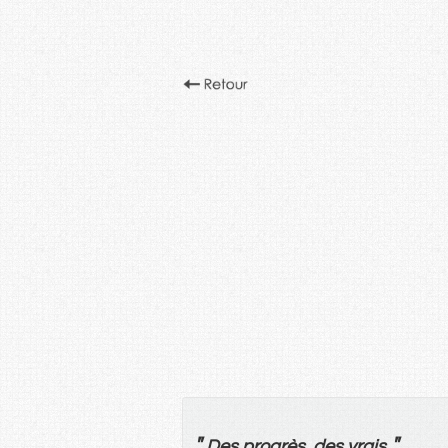
"
"
Des
progrès
,
des
vrais