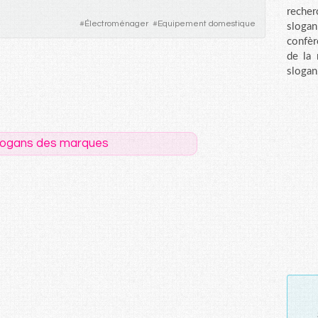
recher
#
Électroménager
#
Equipement domestique
sloga
confèr
de la
slogan
logans des marques