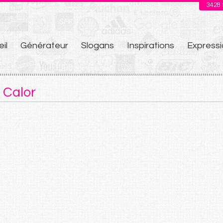
3428
il
Générateur
Slogans
Inspirations
Expressi
u
 Calor