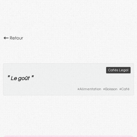
Cafés Legal
"
"
Le
goût
#
Alimentation
#
Boisson
#
Café