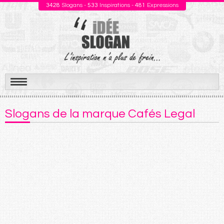
3428
Slogans -
533
Inspirations -
481
Expressions
Aller
au
Slogans de la marque Cafés Legal
contenu