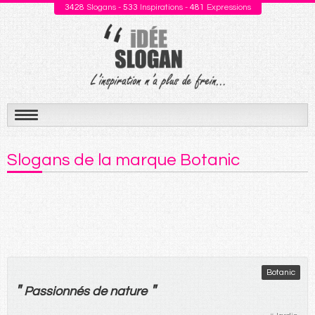
3428
Slogans -
533
Inspirations -
481
Expressions
Aller
au
Slogans de la marque Botanic
contenu
Botanic
"
"
Passionnés
de
nature