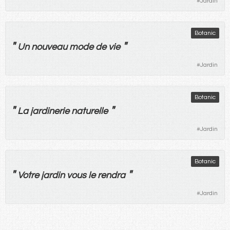
#
Jardin
Botanic
"
"
Un
nouveau
mode
de
vie
#
Jardin
Botanic
"
"
La
jardinerie
naturelle
#
Jardin
Botanic
"
"
Votre
jardin
vous
le
rendra
#
Jardin