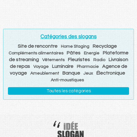
Catégories des slogans
Site de rencontre
Recyclage
Home Staging
Pâtes
Plateforme
Compléments alimentaires
Energie
de streaming
Fleuristes
Livraison
Vêtements
Radio
de repas
Luminaire
Agence de
Voyage
Pharmacie
voyage
Banque
Électronique
Ameublement
Jeux
Anti-moustiques
Toutes les catégories