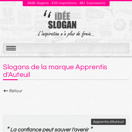
3428
Slogans -
533
Inspirations -
481
Expressions
Aller
au
Slogans de la marque Apprentis
contenu
d'Auteuil
Apprentis d'Auteuil
"
"
La
confiance
peut
sauver
l'
avenir