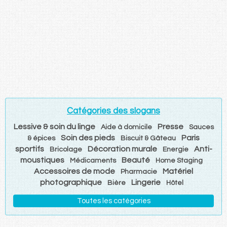
Catégories des slogans
Lessive & soin du linge
Presse
Aide à domicile
Sauces
Soin des pieds
Paris
& épices
Biscuit & Gâteau
sportifs
Décoration murale
Anti-
Bricolage
Energie
moustiques
Beauté
Médicaments
Home Staging
Accessoires de mode
Matériel
Pharmacie
photographique
Lingerie
Bière
Hôtel
Toutes les catégories