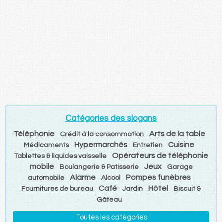
Catégories des slogans
Téléphonie
Arts de la table
Crédit à la consommation
Hypermarchés
Cuisine
Médicaments
Entretien
Opérateurs de téléphonie
Tablettes & liquides vaisselle
mobile
Jeux
Boulangerie & Patisserie
Garage
Alarme
Pompes funèbres
automobile
Alcool
Café
Hôtel
Fournitures de bureau
Jardin
Biscuit &
Gâteau
Toutes les catégories