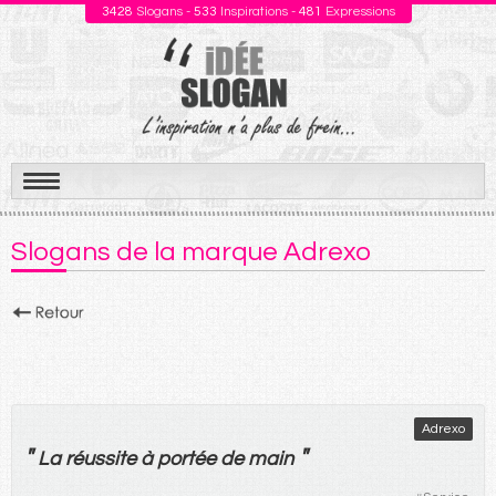
3428
Slogans -
533
Inspirations -
481
Expressions
Aller
au
Slogans de la marque Adrexo
contenu
Adrexo
"
"
La
réussite
à
portée
de
main