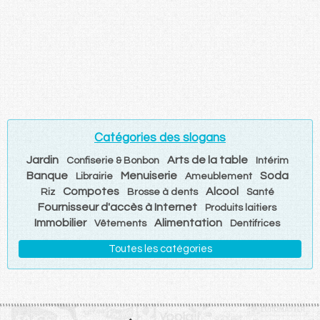
Catégories des slogans
Jardin
Arts de la table
Confiserie & Bonbon
Intérim
Banque
Menuiserie
Soda
Librairie
Ameublement
Compotes
Alcool
Riz
Brosse à dents
Santé
Fournisseur d'accès à Internet
Produits laitiers
Immobilier
Alimentation
Vêtements
Dentifrices
Toutes les catégories