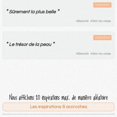
Inspiration
"
"
Sûrement
la
plus
belle
#
Beauté
#
Soin du corps
Inspiration
"
"
Le
trésor
de
la
peau
#
Beauté
#
Soin du corps
Nous affichons 20 inspirations max. de manière aléatoire
Les inspirations & accroches