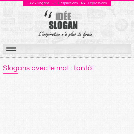
3428
Slogans -
533
Inspirations -
481
Expressions
Aller
au
Slogans avec le mot : tantôt
contenu