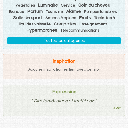
Luminaire
Soin du cheveu
végétales
Service
Parfum
Alarme
Banque
Tourisme
Pompes funèbres
Salle de sport
Fruits
Sauces & épices
Tablettes &
Compotes
liquides vaisselle
Enseignement
Hypermarchés
Télécommunications
Toutes les catégories
Inspiration
Aucune inspiration en lien avec ce mot
Expression
"
Dire tantôt blanc et tantôt noir
"
#
Riz