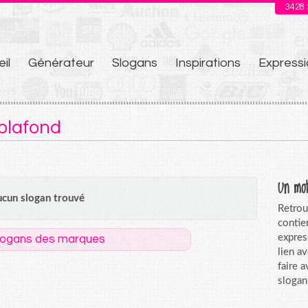
3428
il
Générateur
Slogans
Inspirations
Expressi
u
 plafond
Un mot
cun slogan trouvé
Retrou
contie
expres
logans des marques
lien a
faire 
slogan