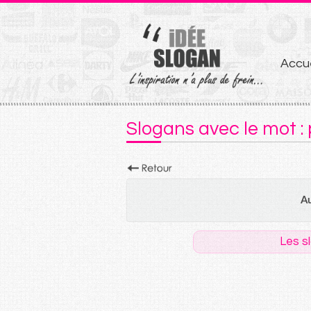
Aller
Accue
au
conten
Slogans avec le mot :
Au
Les s