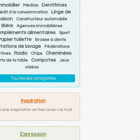
mmobilier
Dentifrices
Médias
Linge de
édit à la consommation
aison
Constructeur automobile
Bière
Agences immobilières
mpléments alimentaires
Sport
Papier toilette
Brosse à dents
tations de lavage
Fédérations
Radio
Cheminées
rtives
Chips
Compotes
rts de la table
Jeux
vidéos
Toutes les catégories
Inspiration
cune inspiration en lien avec ce mot
Expression