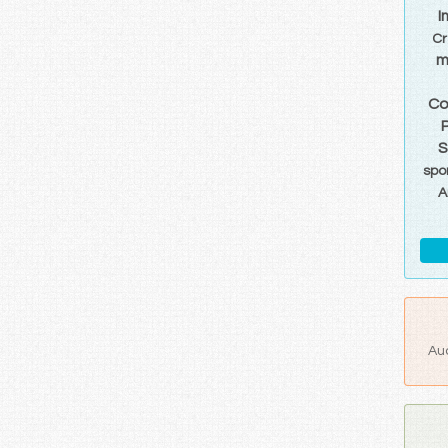
I
Cr
m
Co
S
spo
A
Au