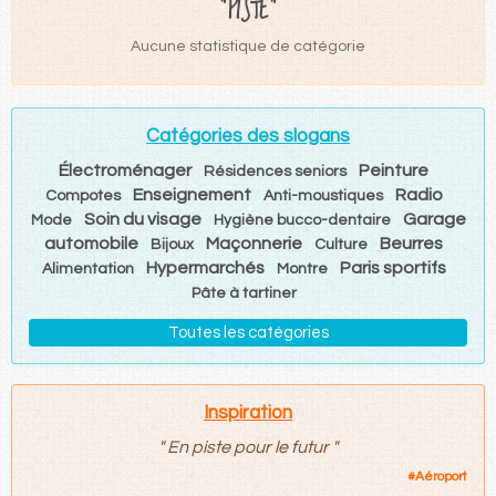
"PISTE"
Aucune statistique de catégorie
Catégories des slogans
Électroménager
Peinture
Résidences seniors
Enseignement
Radio
Compotes
Anti-moustiques
Soin du visage
Garage
Mode
Hygiène bucco-dentaire
automobile
Maçonnerie
Beurres
Bijoux
Culture
Hypermarchés
Paris sportifs
Alimentation
Montre
Pâte à tartiner
Toutes les catégories
Inspiration
"
En piste pour le futur
"
#
Aéroport