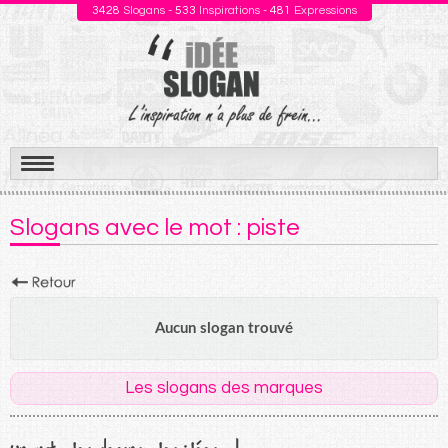
3428
Slogans -
533
Inspirations -
481
Expressions
Aller
au
Slogans avec le mot : piste
contenu
Aucun slogan trouvé
Les slogans des marques