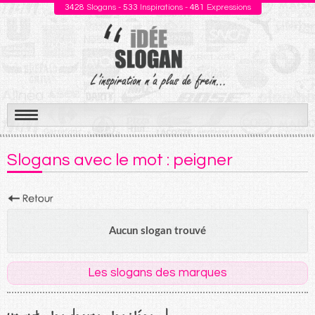
3428
Slogans -
533
Inspirations -
481
Expressions
Aller
au
Slogans avec le mot : peigner
contenu
Aucun slogan trouvé
Les slogans des marques