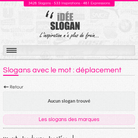
3428
Slogans -
533
Inspirations -
481
Expressions
Aller
au
Slogans avec le mot : déplacement
contenu
Aucun slogan trouvé
Les slogans des marques