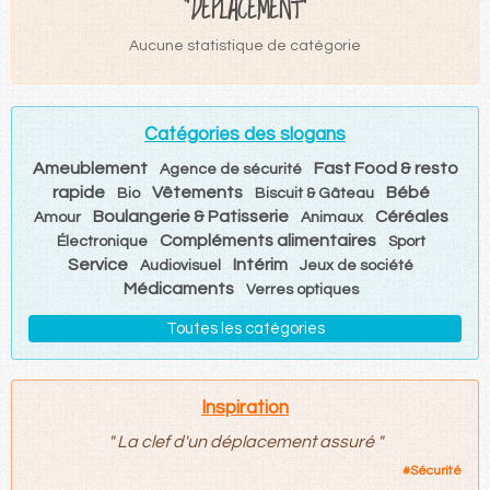
"DÉPLACEMENT"
Aucune statistique de catégorie
Catégories des slogans
Ameublement
Fast Food & resto
Agence de sécurité
rapide
Vêtements
Bébé
Bio
Biscuit & Gâteau
Boulangerie & Patisserie
Céréales
Amour
Animaux
Compléments alimentaires
Électronique
Sport
Service
Intérim
Audiovisuel
Jeux de société
Médicaments
Verres optiques
Toutes les catégories
Inspiration
"
La clef d'un déplacement assuré
"
#
Sécurité