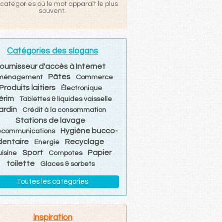
catégories où le mot apparaît le plus
souvent.
Catégories des slogans
ournisseur d'accès à Internet
Pâtes
ménagement
Commerce
Produits laitiers
Électronique
érim
Tablettes & liquides vaisselle
ardin
Crédit à la consommation
Stations de lavage
Hygiène bucco-
écommunications
dentaire
Recyclage
Energie
Sport
Papier
uisine
Compotes
toilette
Glaces & sorbets
Toutes les catégories
Inspiration