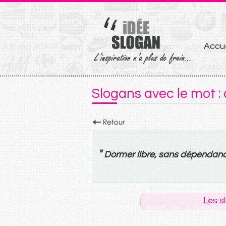
Aller
Accue
au
conten
Slogans avec le mot 
"
Dormer
libre
,
sans
dépendan
Les s