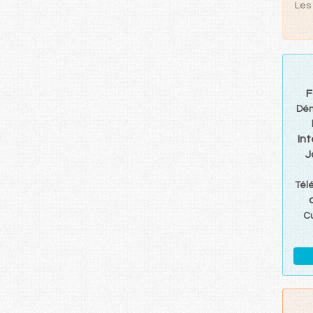
Les 
F
Dé
Int
J
Tél
C