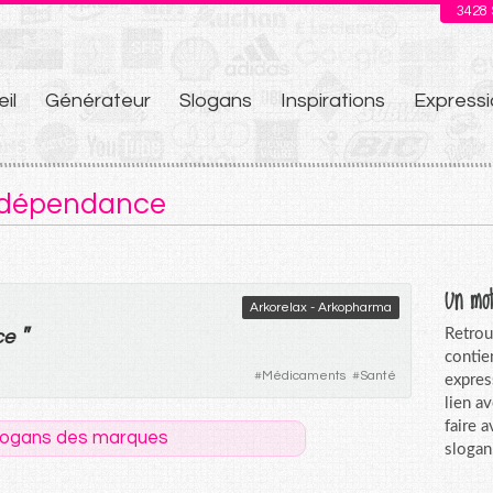
3428
il
Générateur
Slogans
Inspirations
Expressi
u
: dépendance
Un mot
Arkorelax - Arkopharma
"
Retrou
ce
contie
#
Médicaments
#
Santé
expres
lien a
faire 
logans des marques
slogan