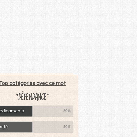
Top catégories avec ce mot
"DÉPENDANCE"
édicaments
50%
anté
50%