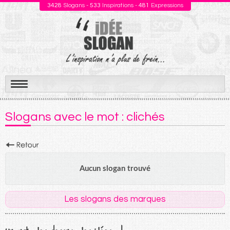
3428
Slogans -
533
Inspirations -
481
Expressions
Aller
au
Slogans avec le mot : clichés
contenu
Aucun slogan trouvé
Les slogans des marques