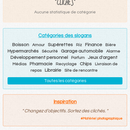
"CLICHÉS"
Aucune statistique de catégorie
Catégories des slogans
Boisson
Supérettes
Finance
Amour
Riz
Bière
Hypermarchés
Garage automobile
Sécurité
Alarme
Développement personnel
Jeux d'argent
Parfum
Pharmacie
Chips
Médias
Recyclage
Livraison de
Librairie
repas
Site de rencontre
Toutes les catégories
Inspiration
"
Changez d’objectifs. Sortez des clichés.
"
#
Matériel photographique