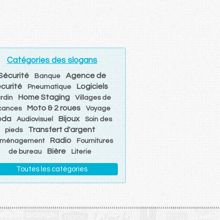
Catégories des slogans
Sécurité
Agence de
Banque
curité
Logiciels
Pneumatique
Home Staging
rdin
Villages de
Moto & 2 roues
cances
Voyage
oda
Bijoux
Audiovisuel
Soin des
Transfert d'argent
pieds
Radio
ménagement
Fournitures
Bière
de bureau
Literie
Toutes les catégories