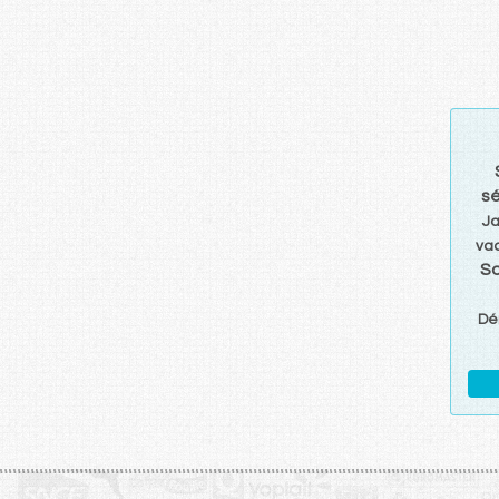
sé
Ja
va
S
Dé