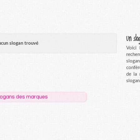
Un slo
cun slogan trouvé
Voici
recher
sloga
confèr
de la
slogan
logans des marques