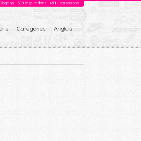
Slogans -
533
Inspirations -
481
Expressions
ons
Catégories
Anglais