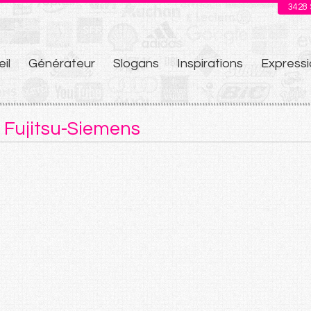
3428
il
Générateur
Slogans
Inspirations
Expressi
u
 Fujitsu-Siemens