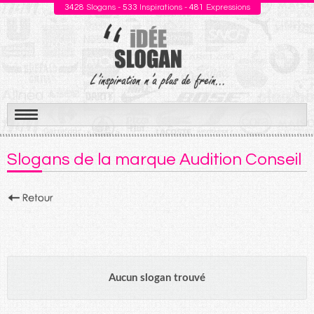
3428
Slogans -
533
Inspirations -
481
Expressions
Aller
au
Slogans de la marque Audition Conseil
contenu
Aucun slogan trouvé