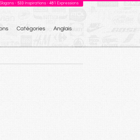
Slogans -
533
Inspirations -
481
Expressions
ons
Catégories
Anglais