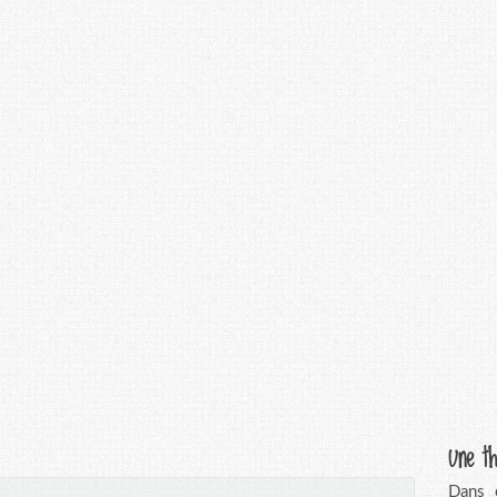
Une th
Dans c