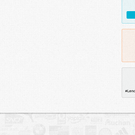
#
Leno