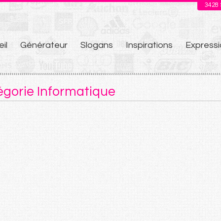
3428
il
Générateur
Slogans
Inspirations
Expressi
u
égorie Informatique