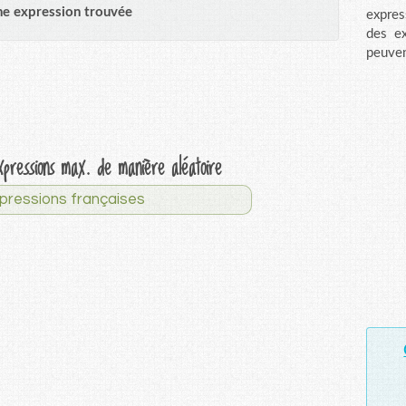
e expression trouvée
expres
des ex
peuven
xpressions max. de manière aléatoire
pressions françaises