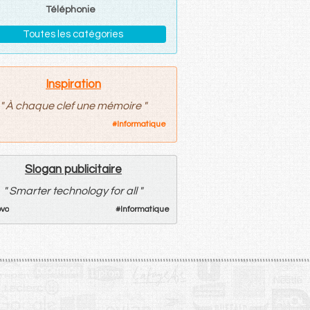
Téléphonie
Toutes les catégories
Inspiration
"
À chaque clef une mémoire
"
#
Informatique
Slogan publicitaire
"
Smarter technology for all
"
vo
#
Informatique